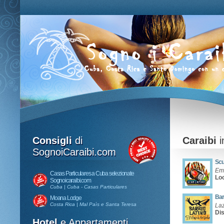
Consigli
di
Caraibi
i
SognoiCaraibi.com
Scu
Emi
Casas Particulares a Cuba selezionate
Lo
Sognoicaraibi.com
Cuba | Cuba - Casas Particulares
Bar
Moana Lodge
Costa Rica | Mal Paìs e Santa Teresa
Laz
Di
Hotel
e Appartamenti