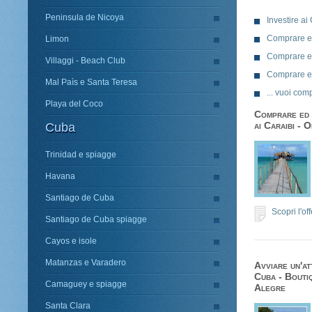
Peninsula de Nicoya
Investire ai
Comprare e
Limon
Comprare e
Villaggi - Beach Club
Comprare e
Mal Paìs e Santa Teresa
... vuoi co
Playa del Coco
Comprare ed 
ai Caraibi - 
Cuba
Trinidad e spiagge
Havana
Santiago de Cuba
Scopri l'of
Santiago de Cuba spiagge
Cayos e isole
Matanzas e Varadero
Avviare un'at
Cuba - Bouti
Camaguey e spiagge
Alegre
Santa Clara