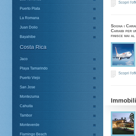
Scopri l'of
Puerto Plata
La Romana
Sogna i Carai
Juan Dolio
Caraibi per u
finisce mai al
Bayahibe
Costa Rica
Jaco
Playa Tamarindo
Scopri l'of
Puerto Viejo
San Jose
Montezuma
Immobili
Cahuita
Tambor
Monteverde
Flamingo Beach