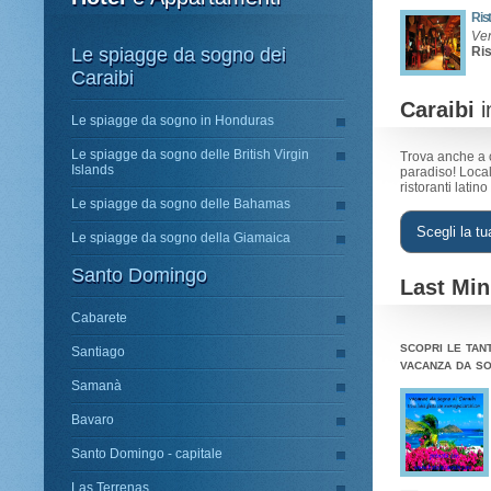
Ris
Ven
Le spiagge da sogno dei
Ris
Caraibi
Caraibi
i
Le spiagge da sogno in Honduras
Le spiagge da sogno delle British Virgin
Trova anche a 
Islands
paradiso! Local
ristoranti latino
Le spiagge da sogno delle Bahamas
Le spiagge da sogno della Giamaica
Santo Domingo
Last Min
Cabarete
scopri le tan
Santiago
vacanza da so
Samanà
Bavaro
Santo Domingo - capitale
Las Terrenas