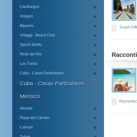
Cienfuegos
Holguin
Bayamo
Scopri l'of
Villaggi - Beach Club
Sancti Spiritu
Raccont
Pinar del Rio
Las Tunas
Cuba - Casas Particulares
Cuba - Casas Particulares
Messico
Raccontaci
Akumal
Playa del Carmen
Cancun
Tulum