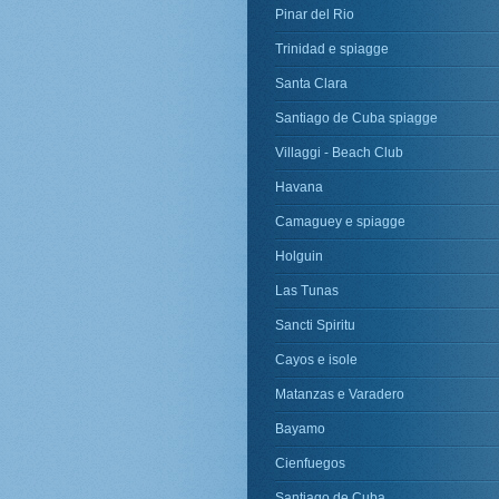
Pinar del Rio
Trinidad e spiagge
Santa Clara
Santiago de Cuba spiagge
Villaggi - Beach Club
Havana
Camaguey e spiagge
Holguin
Las Tunas
Sancti Spiritu
Cayos e isole
Matanzas e Varadero
Bayamo
Cienfuegos
Santiago de Cuba