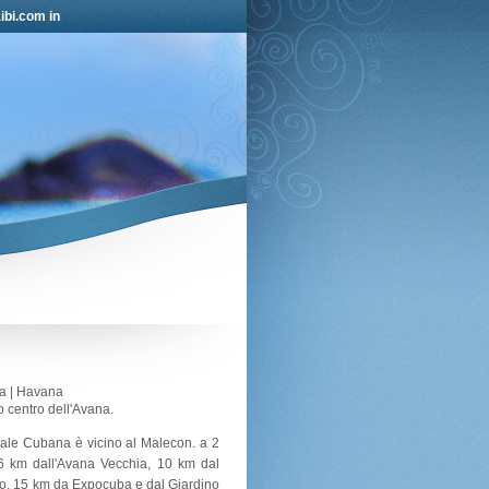
ibi.com in
a | Havana
o centro dell'Avana.
pitale Cubana è vicino al Malecon. a 2
 6 km dall'Avana Vecchia, 10 km dal
o, 15 km da Expocuba e dal Giardino