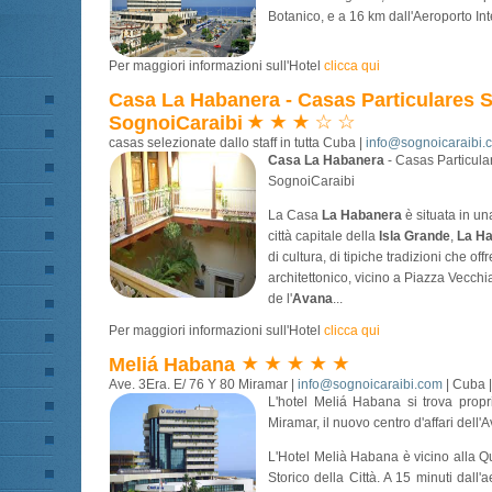
Botanico, e a 16 km dall'Aeroporto Int
Per maggiori informazioni sull'Hotel
clicca qui
Casa La Habanera - Casas Particulares Se
SognoiCaraibi
casas selezionate dallo staff in tutta Cuba |
info@sognoicaraibi.
Casa La Habanera
- Casas Particular
SognoiCaraibi
La Casa
La Habanera
è situata in un
città capitale della
Isla Grande
,
La Ha
di cultura, di tipiche tradizioni che offr
architettonico, vicino a Piazza Vecchi
de l'
Avana
...
Per maggiori informazioni sull'Hotel
clicca qui
Meliá Habana
Ave. 3Era. E/ 76 Y 80 Miramar |
info@sognoicaraibi.com
| Cuba 
L'hotel Meliá Habana si trova propri
Miramar, il nuovo centro d'affari dell'
L'Hotel Melià Habana è vicino alla Q
Storico della Città. A 15 minuti dall'