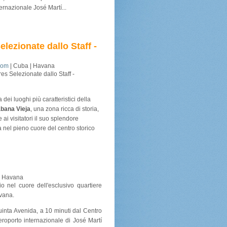
ernazionale José Martí...
lezionate dallo Staff -
com
| Cuba | Havana
es Selezionate dallo Staff -
a dei luoghi più caratteristici della
bana Vieja
, una zona ricca di storia,
e ai visitatori il suo splendore
a nel pieno cuore del centro storico
| Havana
o nel cuore dell'esclusivo quartiere
Avana.
uinta Avenida, a 10 minuti dal Centro
aeroporto internazionale di José Martí