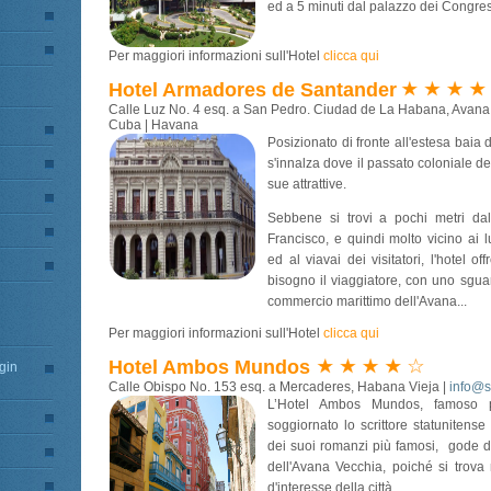
ed a 5 minuti dal palazzo dei Congres
Per maggiori informazioni sull'Hotel
clicca qui
Hotel Armadores de Santander
Calle Luz No. 4 esq. a San Pedro. Ciudad de La Habana, Avana 
Cuba | Havana
Posizionato di fronte all'estesa baia
s'innalza dove il passato coloniale del
sue attrattive.
Sebbene si trovi a pochi metri da
Francisco, e quindi molto vicino ai 
ed al viavai dei visitatori, l'hotel of
bisogno il viaggiatore, con uno sguar
commercio marittimo dell'Avana...
Per maggiori informazioni sull'Hotel
clicca qui
Hotel Ambos Mundos
gin
Calle Obispo No. 153 esq. a Mercaderes, Habana Vieja |
info@s
L’Hotel Ambos Mundos, famoso p
soggiornato lo scrittore statuniten
dei suoi romanzi più famosi, gode di
dell'Avana Vecchia, poiché si trova 
d'interesse della città...