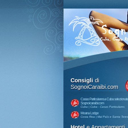
Consigli
di
SognoiCaraibi.com
Casas Particulares a Cuba selezionat
Sognoicaraibi.com
Cuba | Cuba - Casas Particulares
Moana Lodge
Costa Rica | Mal Paìs e Santa Tere
Hotel
e Appartamenti