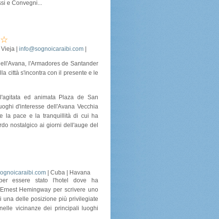
si e Convegni...
Vieja |
info@sognoicaraibi.com
|
 dell'Avana, l'Armadores de Santander
la città s'incontra con il presente e le
ll'agitata ed animata Plaza de San
luoghi d'interesse dell'Avana Vecchia
fre la pace e la tranquillità di cui ha
do nostalgico ai giorni dell'auge del
ognoicaraibi.com
| Cuba | Havana
er essere stato l'hotel dove ha
se Ernest Hemingway per scrivere uno
 una delle posizione più privilegiate
nelle vicinanze dei principali luoghi