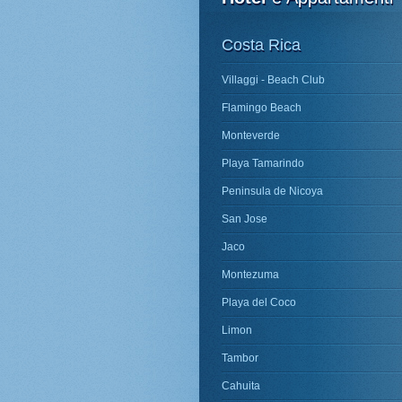
Costa Rica
Villaggi - Beach Club
Flamingo Beach
Monteverde
Playa Tamarindo
Peninsula de Nicoya
San Jose
Jaco
Montezuma
Playa del Coco
Limon
Tambor
Cahuita