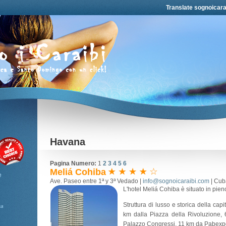
Translate sognoicara
Havana
Pagina Numero:
1
2
3
4
5
6
Meliá Cohiba
e
Ave. Paseo entre 1ª y 3ª Vedado |
info@sognoicaraibi.com
| Cub
L'hotel Meliá Cohiba è situato in pien
Struttura di lusso e storica della ca
sa
km dalla Piazza della Rivoluzione,
Palazzo Congressi, 11 km da Pabexp