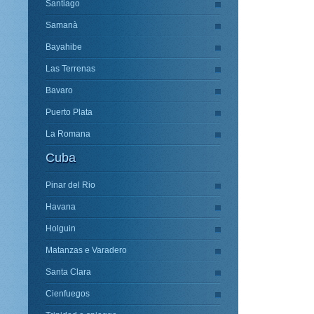
Santiago
Samanà
Bayahibe
Las Terrenas
Bavaro
Puerto Plata
La Romana
Cuba
Pinar del Rio
Havana
Holguin
Matanzas e Varadero
Santa Clara
Cienfuegos