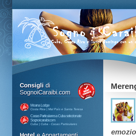
Consigli
di
Mereng
SognoiCaraibi.com
Moana Lodge
Costa Rica | Mal Paìs e Santa Teresa
Casas Particulares a Cuba selezionate
Sognoicaraibi.com
Cuba | Cuba - Casas Particulares
emozion
Hotel
e Appartamenti