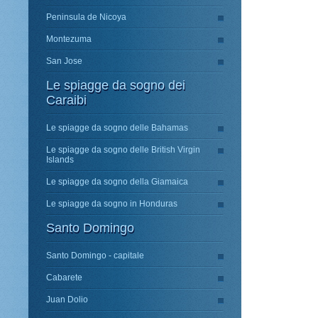
Peninsula de Nicoya
Montezuma
San Jose
Le spiagge da sogno dei
Caraibi
Le spiagge da sogno delle Bahamas
Le spiagge da sogno delle British Virgin
Islands
Le spiagge da sogno della Giamaica
Le spiagge da sogno in Honduras
Santo Domingo
Santo Domingo - capitale
Cabarete
Juan Dolio