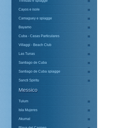
Trinidad e spiagge
Cayos e isole
Camaguey e spiagge
Bayamo
Cuba - Casas Particulares
Villaggi - Beach Club
Las Tunas
Santiago de Cuba
Santiago de Cuba spiagge
Sancti Spiritu
Messico
Tulum
Isla Mujeres
Akumal
Playa del Carmen