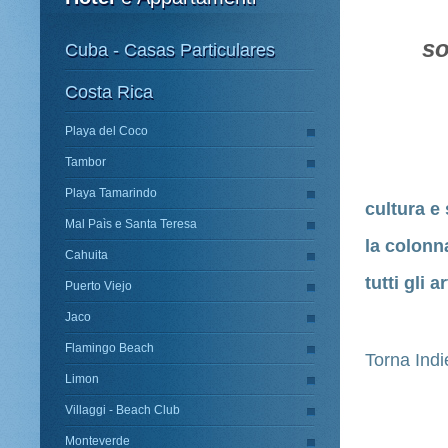
sono 
Cuba - Casas Particulares
Costa Rica
l'
Playa del Coco
Tambor
Playa Tamarindo
cultura e
Mal Paìs e Santa Teresa
la colonn
Cahuita
tutti gli 
Puerto Viejo
Jaco
Flamingo Beach
Torna Indi
Limon
Villaggi - Beach Club
Monteverde