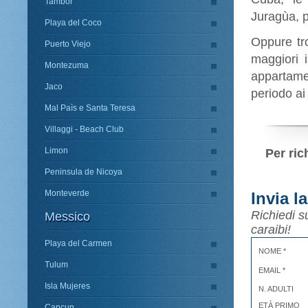
Tambor
Juragùa, p
Playa del Coco
Oppure tr
Puerto Viejo
maggiori 
Montezuma
appartame
Jaco
periodo ai 
Mal Paìs e Santa Teresa
Villaggi - Beach Club
Limon
Per ric
Peninsula de Nicoya
Monteverde
Invia l
Richiedi s
Messico
caraibi!
Playa del Carmen
NOME *
Tulum
EMAIL *
Isla Mujeres
N. ADULTI
ETÀ PRIMO
Cancun