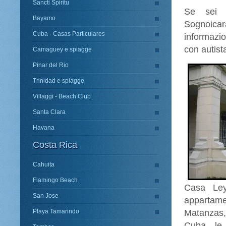
Sancti Spiritu
Se sei i
Bayamo
Sognoicar
Cuba - Casas Particulares
informazio
con autist
Camaguey e spiagge
Pinar del Rio
Trinidad e spiagge
Villaggi - Beach Club
Santa Clara
Havana
Costa Rica
Cahuita
Flamingo Beach
Casa Ley
San Jose
appartame
Playa Tamarindo
Matanzas, 
Cuba, le