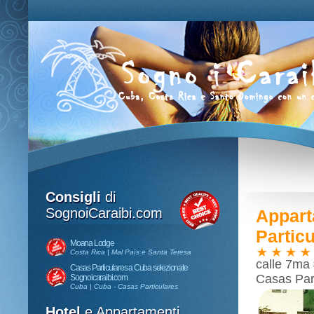
Consigli
di
SognoiCaraibi.com
Appart
Partic
Moana Lodge
Costa Rica | Mal Paìs e Santa Teresa
calle 7ma 
Casas Particulares a Cuba selezionate
Casas Part
Sognoicaraibi.com
Cuba | Cuba - Casas Particulares
Hotel
e Appartamenti