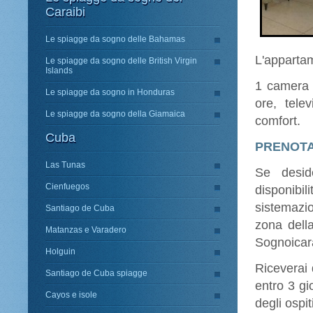
Caraibi
Le spiagge da sogno delle Bahamas
L'appartam
Le spiagge da sogno delle British Virgin
Islands
1 camera 
Le spiagge da sogno in Honduras
ore, tele
Le spiagge da sogno della Giamaica
comfort.
Cuba
PRENOT
Las Tunas
Se desid
Cienfuegos
disponibi
sistemazi
Santiago de Cuba
zona della
Matanzas e Varadero
Sognoicara
Holguin
Riceverai 
Santiago de Cuba spiagge
entro 3 gi
Cayos e isole
degli ospi