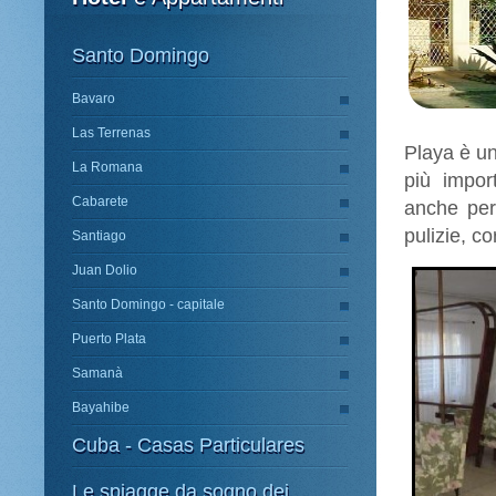
Santo Domingo
Bavaro
Las Terrenas
Playa è un
La Romana
più impor
Cabarete
anche per
pulizie, c
Santiago
Juan Dolio
Santo Domingo - capitale
Puerto Plata
Samanà
Bayahibe
Cuba - Casas Particulares
Le spiagge da sogno dei