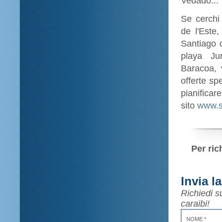
Vedado...
Se cerchi
de l'Este
Santiago 
playa Ju
Baracoa, 
offerte sp
pianificar
sito
www.s
Per ric
Invia l
Richiedi s
caraibi!
NOME *