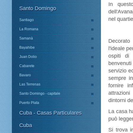
In quest
Santo Domingo
dell'Avana
nel quarti
Santiago
La Romana
Samanà
Decorato
Bayahibe
l'ideale pe
ospiti d
Juan Dolio
benvenut
Cabarete
servizio e
Bavaro
sempre in
Las Terrenas
fornire in
attrazion
Santo Domingo - capitale
dintorni de
Puerto Plata
La casa h
Cuba - Casas Particulares
può legger
Cuba
Si trova 