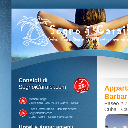
Consigli
di
SognoiCaraibi.com
Appart
Barbar
Moana Lodge
Paseo # 7
Costa Rica | Mal Paìs e Santa Teresa
Cuba - Cas
Casas Particulares a Cuba selezionate
Sognoicaraibi.com
Cuba | Cuba - Casas Particulares
Hotel
e Appartamenti