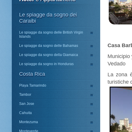
Le spiagge da sogno dei
Caraibi
Le spiagge da sogno delle British Virgin
Islands
Casa Bar
Le spiagge da sogno delle Bahamas
Le spiagge da sogno della Giamaica
Municipio 
Vedado
Le spiagge da sogno in Honduras
Costa Rica
La zona è 
turistiche
Playa Tamarindo
Tambor
San Jose
Cahuita
Montezuma
Monteverde