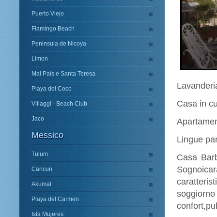
Puerto Viejo
Flamingo Beach
Peninsula de Nicoya
Limon
Mal Paìs e Santa Teresa
Lavanderia
Playa del Coco
Casa in cui
Villaggi - Beach Club
Jaco
Apartamen
Messico
Lingue par
Tulum
Casa Barba
Sognoicar
Cancun
caratteris
Akumal
soggiorn
Playa del Carmen
confort,pu
Isla Mujeres