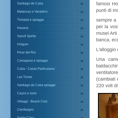
famosi Ho
Santiago de Cuba
punti di in
Matanzas e Varadero
sempre a p
Trinidad e spiagge
per la vos
Havana
musei Arti
Sancti Spiritu
banca, ec
Holguin
L'alloggio
Pinar del Rio
Una camer
Camaguey e spiagge
baldacchi
Cuba - Casas Particulares
ventilator
Las Tunas
(cambiati 
220 ​​volt 
Santiago de Cuba spiagge
Cayos e isole
Villaggi - Beach Club
Cienfuegos
Santa Clara