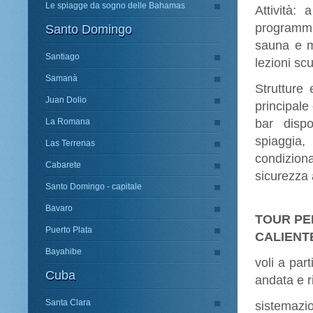
Le spiagge da sogno delle Bahamas
Attività:
programma
Santo Domingo
sauna e m
Santiago
lezioni sc
Samanà
Strutture 
Juan Dolio
principale
La Romana
bar disp
spiaggia,
Las Terrenas
condiziona
Cabarete
sicurezza
Santo Domingo - capitale
Bavaro
TOUR PER
Puerto Plata
CALIENTE
Bayahibe
voli a par
Cuba
andata e r
Santa Clara
sistemazi