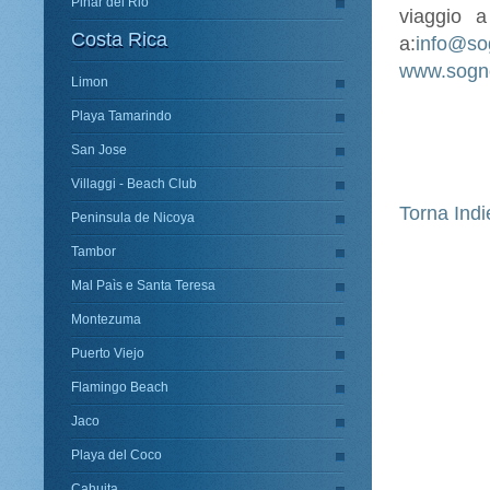
Pinar del Rio
viaggio 
Costa Rica
a:
info@so
www.sogno
Limon
Playa Tamarindo
San Jose
Villaggi - Beach Club
Torna Indi
Peninsula de Nicoya
Tambor
Mal Paìs e Santa Teresa
Montezuma
Puerto Viejo
Flamingo Beach
Jaco
Playa del Coco
Cahuita