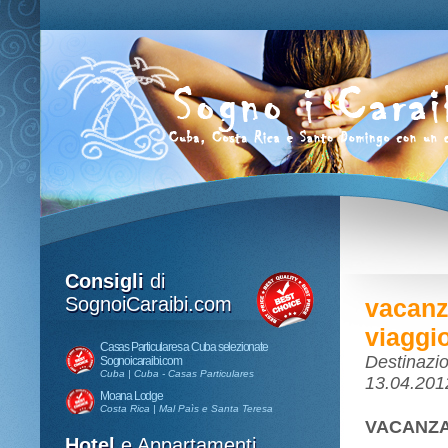
Consigli
di
SognoiCaraibi.com
vacanz
viaggi
Casas Particulares a Cuba selezionate
Destinazio
Sognoicaraibi.com
Cuba | Cuba - Casas Particulares
13.04.201
Moana Lodge
Costa Rica | Mal Paìs e Santa Teresa
VACANZA 
Hotel
e Appartamenti