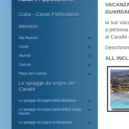
VACANZA
GUARDAL
Cuba - Casas Particulares
la tua vac
Messico
a persona 
ai Caraibi 
Isla Mujeres
Tulum
Descrizion
Akumal
ALL INC
Cancun
Playa del Carmen
Le spiagge da sogno dei
Caraibi
Le spiagge da sogno della Giamaica
Le spiagge da sogno delle British Virgin
Islands
Le spiagge da sogno in Honduras