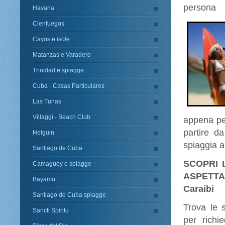
persona
Havana
Cienfuegos
Cayos e isole
Matanzas e Varadero
Trinidad e spiagge
Cuba - Casas Particulares
Las Tunas
Villaggi - Beach Club
appena pes
partire d
Holguin
spiaggia a
Santiago de Cuba
SCOPRI 
Camaguey e spiagge
ASPETTA..
Bayamo
Caraibi
Santiago de Cuba spiagge
Trova le s
Sancti Spiritu
per richi