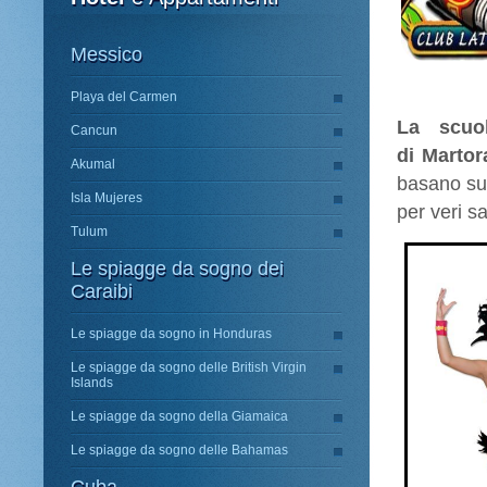
Messico
Playa del Carmen
La scuo
Cancun
di
Martor
Akumal
basano su v
Isla Mujeres
per veri sa
Tulum
Le spiagge da sogno dei
Caraibi
Le spiagge da sogno in Honduras
Le spiagge da sogno delle British Virgin
Islands
Le spiagge da sogno della Giamaica
Le spiagge da sogno delle Bahamas