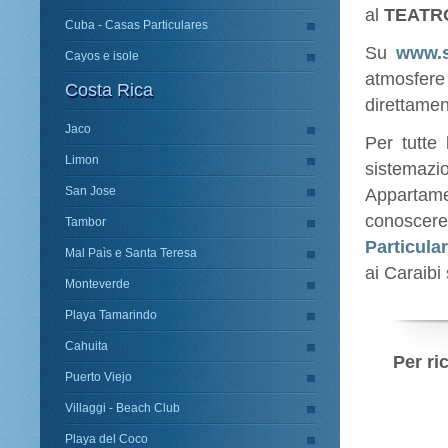
al
TEATR
Cuba - Casas Particulares
Su
www.s
Cayos e isole
atmosfere
Costa Rica
direttament
Jaco
Per tutte 
Limon
sistemaz
San Jose
Appartame
conosce
Tambor
Particula
Mal Paìs e Santa Teresa
ai Caraibi 
Monteverde
Playa Tamarindo
Cahuita
Per ri
Puerto Viejo
Villaggi - Beach Club
Playa del Coco