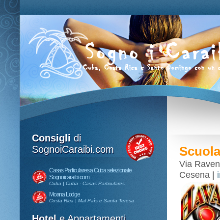
Consigli
di
SognoiCaraibi.com
Scuola
Via Raven
Casas Particulares a Cuba selezionate
Cesena |
Sognoicaraibi.com
Cuba | Cuba - Casas Particulares
Moana Lodge
Costa Rica | Mal Paìs e Santa Teresa
Hotel
e Appartamenti