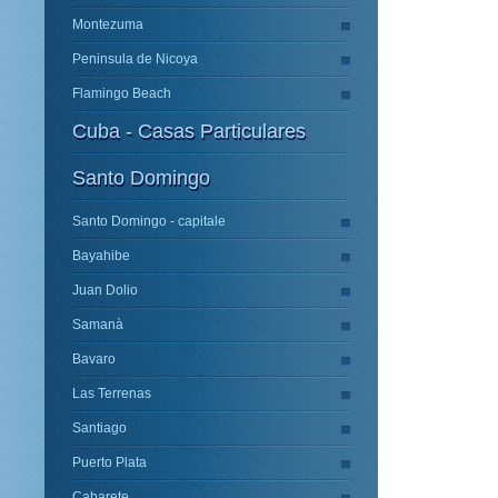
Montezuma
Peninsula de Nicoya
Flamingo Beach
Cuba - Casas Particulares
Santo Domingo
Santo Domingo - capitale
Bayahibe
Juan Dolio
Samanà
Bavaro
Las Terrenas
Santiago
Puerto Plata
Cabarete