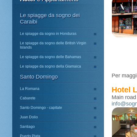
Le spiagge da sogno dei
Caraibi
Le spiagge da sogno in Honduras
Le spiagge da sogno delle British Virgin
Islands
Le spiagge da sogno delle Bahamas
Le spiagge da sogno della Giamaica
Per maggio
Santo Domingo
Hotel 
La Romana
Main road
Cabarete
info@sogn
Santo Domingo - capitale
Juan Dolio
Santiago
Puerto Plata