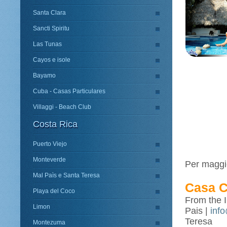
Santa Clara
Sancti Spiritu
Las Tunas
Cayos e isole
Bayamo
Cuba - Casas Particulares
Villaggi - Beach Club
Costa Rica
Puerto Viejo
Monteverde
Per maggio
Mal Paìs e Santa Teresa
Casa 
Playa del Coco
From the 
Limon
Pais |
inf
Teresa
Montezuma