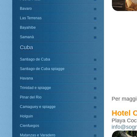
Bavaro
Las Terrenas
Bayahibe
Samanà
Cuba
Santiago de Cuba
Santiago de Cuba spiagge
Havana
Trinidad e spiagge
Pinar del Rio
Per maggio
Camaguey e spiagge
Hotel 
Holguin
Playa Cocl
Cienfuegos
info@sogn
Matanzas e Varadero