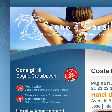
Consigli
di
Costa 
SognoiCaraibi.com
Pagina N
Moana Lodge
21
22
23
Costa Rica | Mal Paìs e Santa Teresa
Hotel 
Casas Particulares a Cuba selezionate
Sognoicaraibi.com
Avenida 8 
Cuba | Cuba - Casas Particulares
Jose |
inf
Hotel
e Appartamenti