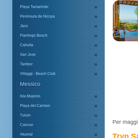
Playa Tamarindo
Peninsula de Nicoya
Jaco
Flamingo Beach
Cahuita
San Jose
Tambor
Villaggi - Beach Club
Messico
Isla Mujeres
Playa del Carmen
Tulum
Per maggio
Cancun
Tryp S
Akumal