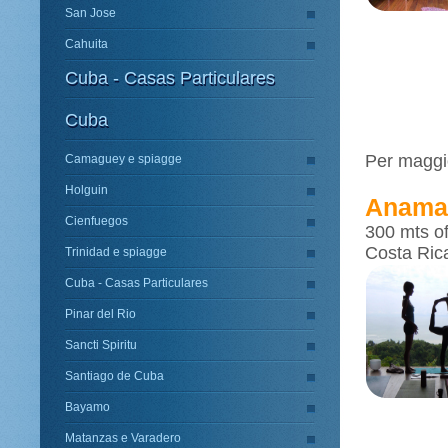
San Jose
Cahuita
Cuba - Casas Particulares
Cuba
Per maggio
Camaguey e spiagge
Holguin
Anama
Cienfuegos
300 mts o
Costa Ric
Trinidad e spiagge
Cuba - Casas Particulares
Pinar del Rio
Sancti Spiritu
Santiago de Cuba
Bayamo
Matanzas e Varadero