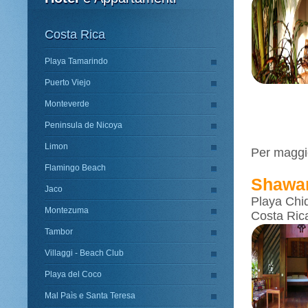
Costa Rica
Playa Tamarindo
Puerto Viejo
Monteverde
Peninsula de Nicoya
Limon
Per maggio
Flamingo Beach
Shawa
Jaco
Playa Chiq
Montezuma
Costa Rica
Tambor
Villaggi - Beach Club
Playa del Coco
Mal Paìs e Santa Teresa