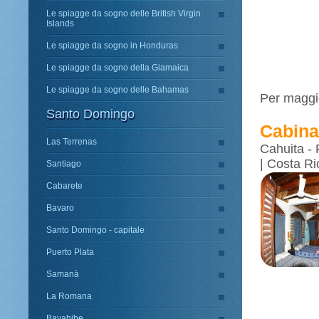
Le spiagge da sogno delle British Virgin
Islands
Le spiagge da sogno in Honduras
Le spiagge da sogno della Giamaica
Le spiagge da sogno delle Bahamas
Per maggio
Santo Domingo
Cabina
Las Terrenas
Cahuita - 
| Costa Ri
Santiago
Cabarete
Bavaro
Santo Domingo - capitale
Puerto Plata
Samanà
La Romana
Bayahibe