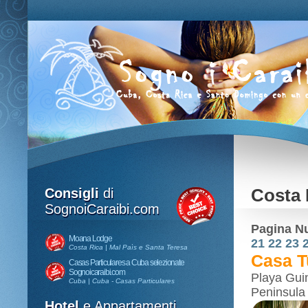
Consigli
di
Costa 
SognoiCaraibi.com
Pagina N
Moana Lodge
21
22
23
Costa Rica | Mal Paìs e Santa Teresa
Casa T
Casas Particulares a Cuba selezionate
Sognoicaraibi.com
Playa Gui
Cuba | Cuba - Casas Particulares
Peninsula
Hotel
e Appartamenti