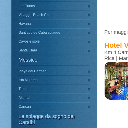
Las Tunas
Villaggi - Beach Club
Havana
Per maggio
Santiago de Cuba spiagge
Cayos e isole
Hotel 
Santa Clara
Km 4 Carr
Rica | Ma
Messico
Playa del Carmen
Isla Mujeres
Tulum
Akumal
Cancun
Le spiagge da sogno dei
Caraibi